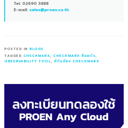
Tel: 02690 3888
E-mail:
sales@proen.co.th
POSTED IN
BLOGS
TAGGED
CHECKMARX
,
CHECKMARX คืออะไร
,
OBSERVABILITY TOOL
,
ทำไมต้อง CHECKMARX