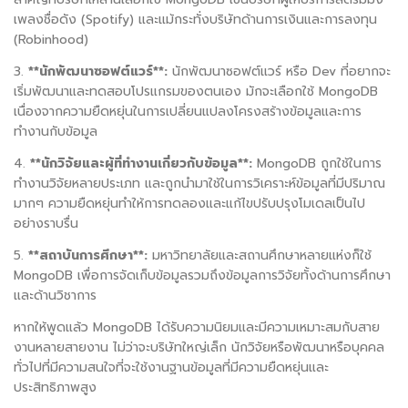
เพลงชื่อดัง
(Spotify)
และแม้กระทั่งบริษัทด้านการเงินและการลงทุน
(Robinhood)
3.
**
นักพัฒนาซอฟต์แวร์
**:
นักพัฒนาซอฟต์แวร์ หรือ
Dev
ที่อยากจะ
เริ่มพัฒนาและทดสอบโปรแกรมของตนเอง มักจะเลือกใช้
MongoDB
เนื่องจากความยืดหยุ่นในการเปลี่ยนแปลงโครงสร้างข้อมูลและการ
ทำงานกับข้อมูล
4.
**
นักวิจัยและผู้ที่ทำงานเกี่ยวกับข้อมูล
**:
MongoDB
ถูกใช้ในการ
ทำงานวิจัยหลายประเภท และถูกนำมาใช้ในการวิเคราะห์ข้อมูลที่มีปริมาณ
มากๆ ความยืดหยุ่นทำให้การทดลองและแก้ไขปรับปรุงโมเดลเป็นไป
อย่างราบรื่น
5.
**
สถาบันการศึกษา
**:
มหาวิทยาลัยและสถานศึกษาหลายแห่งก็ใช้
MongoDB
เพื่อการจัดเก็บข้อมูลรวมถึงข้อมูลการวิจัยทั้งด้านการศึกษา
และด้านวิชาการ
หากให้พูดแล้ว
MongoDB
ได้รับความนิยมและมีความเหมาะสมกับสาย
งานหลายสายงาน ไม่ว่าจะบริษัทใหญ่เล็ก นักวิจัยหรือพัฒนาหรือบุคคล
ทั่วไปที่มีความสนใจที่จะใช้งานฐานข้อมูลที่มีความยืดหยุ่นและ
ประสิทธิภาพสูง