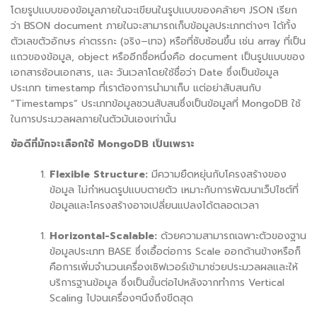
โดยรูปแบบของข้อมูลภายในจะเขียนในรูปแบบของคล้ายๆ
JSON
เรียก
ว่า
BSON document
ภายในจะสามารถเก็บข้อมูลประเภทต่างๆ ได้ทั้ง
ตัวเลขตัวอักษร ค่าตรรกะ
(
จริง
–
เทจ
)
หรือที่ซับซ้อนขึ้น เช่น
array
ที่เป็น
แถวของข้อมูล
, object
หรืออีกชื่อหนึ่งคือ
document
เป็นรูปแบบของ
เอกสารซ้อนเอกสาร
,
และ วันเวลาโดยใช้ชื่อว่า
Date
ซึ่งเป็นข้อมูล
ประเภท
timestamp
ที่เราต้องการนำมาเก็บ แต่อย่าสับสนกับ
“Timestamps”
ประเภทข้อมูลชวนสับสนซึ่งเป็นข้อมูลที่
MongoDB
ใช้
ในการประมวลผลภายในตัวมันเองเท่านั้น
ข้อดีที่มักจะเลือกใช้
MongoDB
เป็นเพราะ
Flexible Structure:
มีความยืดหยุ่นกับโครงสร้างของ
ข้อมูล ไม่กำหนดรูปแบบตายตัว เหมาะกับการพัฒนาเว็ปไซต์ที่
ข้อมูลและโครงสร้างอาจเปลี่ยนแปลงได้ตลอดเวลา
Horizontal-Scalable:
ด้วยความสามารถเฉพาะตัวของฐาน
ข้อมูลประเภท
BASE
ซึ่งเอื้อต่อการ
Scale
ออกด้านข้างหรือก็
คือการเพิ่มจำนวนเครื่องเซิฟเวอร์เข้ามาช่วยประมวลผลและให้
บริการฐานข้อมูล ซึ่งเป็นขั้นต่อไปหลังจากทำการ
Vertical
Scaling
ไปจนเครื่องๆนึงถึงขีดสุด