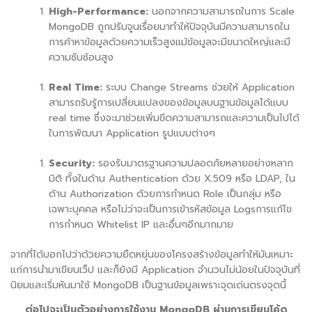
High-Performance:
นอกจากความสามารถในการ
Scale
MongoDB
ถูกปรับจูนเรื่อยมาทำให้ปัจจุบันมีความสามารถใน
การค้าหาข้อมูลด้วยความเร็วสูงแม้ข้อมูลจะมีขนาดใหญ่และมี
ความซับซ้อนสูง
Real Time:
ระบบ
Change Streams
ช่วยให้
Application
สามารถรับรู้การเปลี่ยนแปลงของข้อมูลบนฐานข้อมูลได้แบบ
real time
ซึ่งจะมาช่วยเพิ่มขีดความสามารถและความเป็นไปได้
ในการพัฒนา
Application
รูปแบบต่างๆ
Security:
รองรับมาตรฐานความปลอดภัยหลายอย่างหลาก
มิติ ทั้งในด้าน
Authentication
ด้วย
X.509
หรือ
LDAP,
ใน
ด้าน
Authorization
ด้วยการกำหนด
Role
เป็นกลุ่ม หรือ
เฉพาะบุคคล หรือไม่ว่าจะเป็นการเข้ารหัสข้อมูล
Logs
การแก้ไข
การกำหนด
Whitelist IP
และอื่นๆอีกมากมาย
จากที่ได้บอกไปว่าด้วยความยืดหยุ่นของโครงสร้างข้อมูลทำให้มันเหมาะ
แก่การนำมาเขียนเว็ป และก็ยังมี
Application
จำนวนไม่น้อยในปัจจุบันที่
นิยมและเริ่มหันมาใช้
MongoDB
เป็นฐานข้อมูลเพราะจุดเด่นตรงจุดนี้
ต่อไปจะเป็นตัวอย่างการใช้งาน
MongoDB
ผ่านการเขียนโค้ด