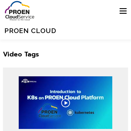
Menu
PROEN CLOUD
HOME
BLOGS
E-MAGZINE
SIGNUP
Video Tags
SIGNIN
SUPPORT
ไทย