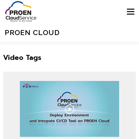
Menu
PROEN CLOUD
HOME
BLOGS
E-MAGZINE
SIGNUP
Video Tags
SIGNIN
SUPPORT
ไทย