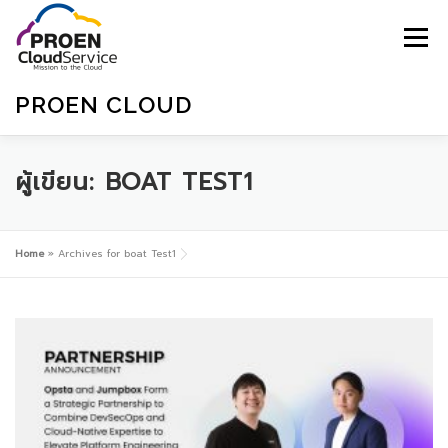
Skip
to
Menu
content
PROEN CLOUD
HOME
BLOGS
E-MAGZINE
SIGNUP
ผู้เขียน:
BOAT TEST1
SIGNIN
SUPPORT
ไทย
Home
»
Archives for boat Test1