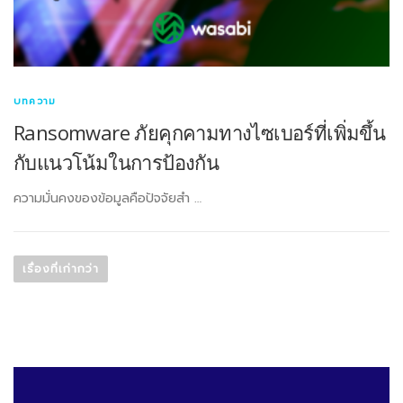
บทความ
Ransomware ภัยคุกคามทางไซเบอร์ที่เพิ่มขึ้น
กับแนวโน้มในการป้องกัน
ความมั่นคงของข้อมูลคือปัจจัยสำ …
แ
น
เรื่องที่เก่ากว่า
ะ
แ
น
ว
เ